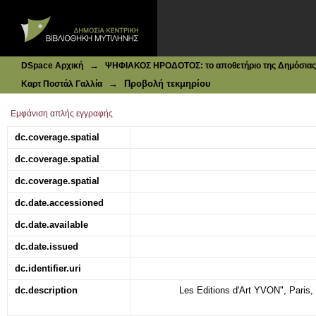
Ιδρυματικό Καταθετήριο DSpace
Chateaux de la Loire : Chateau de Luynes
→
DSpace Αρχική
ΨΗΦΙΑΚΟΣ ΗΡΟΔΟΤΟΣ: το αποθετήριο της Δημόσιας 
→
Προβολή τεκμηρίου
Καρτ Ποστάλ Γαλλία
Εμφάνιση απλής εγγραφής
dc.coverage.spatial
dc.coverage.spatial
dc.coverage.spatial
dc.date.accessioned
dc.date.available
dc.date.issued
dc.identifier.uri
dc.description
Les Editions d'Art YVON", Paris,