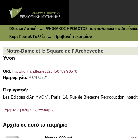
Ιδρυματικό Καταθετήριο DSpace
Notre-Dame et le Square de l' Archeveche
→
DSpace Αρχική
ΨΗΦΙΑΚΟΣ ΗΡΟΔΟΤΟΣ: το αποθετήριο της Δημόσιας 
→
Προβολή τεκμηρίου
Καρτ Ποστάλ Γαλλία
Notre-Dame et le Square de l' Archeveche
Yvon
URI:
http://hdl.handle.net/123456789/20576
Ημερομηνία:
2024-05-21
Περιγραφή:
Les Editions d'Art YVON", Paris, 14, Rue de Bretagne Reproduction Interdit
Εμφάνιση πλήρους εγγραφής
Αρχεία σε αυτό το τεκμήριο