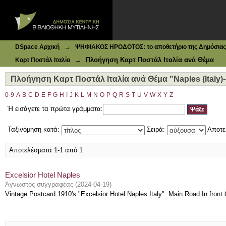
Ιδρυματικό Καταθετήριο DSpace
Πλοήγηση Καρτ Ποστάλ Ιταλία ανά Θέμα "Naples (Italy)--
→
DSpace Αρχική
ΨΗΦΙΑΚΟΣ ΗΡΟΔΟΤΟΣ: το αποθετήριο της Δημόσιας 
→
Πλοήγηση Καρτ Ποστάλ Ιταλία ανά Θέμα
Καρτ Ποστάλ Ιταλία
Πλοήγηση Καρτ Ποστάλ Ιταλία ανά Θέμα "Naples (Italy)
0-9
A
B
C
D
E
F
G
H
I
J
K
L
M
N
O
P
Q
R
S
T
U
V
W
X
Y
Z
Ή εισάγετε τα πρώτα γράμματα:
Ταξινόμηση κατά:
Σειρά:
Αποτε
Αποτελέσματα 1-1 από 1
Excelsior Hotel Naples
Άγνωστος συγγραφέας
(
2024-04-19
)
Vintage Postcard 1910's "Excelsior Hotel Naples Italy". Main Road In fron