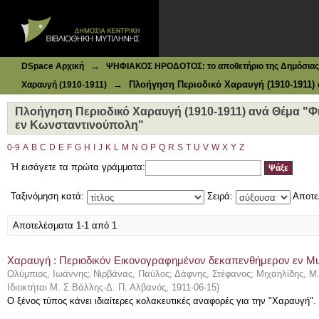
Ιδρυματικό Καταθετήριο DSpace
Πλοήγηση Περιοδικό Χαραυγή (1910-1911) ανά Θέμα "Φ
→
DSpace Αρχική
ΨΗΦΙΑΚΟΣ ΗΡΟΔΟΤΟΣ: το αποθετήριο της Δημόσιας 
→
Πλοήγηση Περιοδικό Χαραυγή (1910-1911)
Χαραυγή (1910-1911)
Πλοήγηση Περιοδικό Χαραυγή (1910-1911) ανά Θέμα "
εν Κωνσταντινούπολη"
0-9
A
B
C
D
E
F
G
H
I
J
K
L
M
N
O
P
Q
R
S
T
U
V
W
X
Y
Z
Ή εισάγετε τα πρώτα γράμματα:
Ταξινόμηση κατά:
Σειρά:
Αποτε
Αποτελέσματα 1-1 από 1
Χαραυγή : Περιοδικόν Εικονογραφημένον δεκαπενθήμερον εν Μυτι
Ολύμπιος, Ιωάννης
;
Νιρβάνας, Παύλος
;
Δάφνης, Στέφανος
;
Μιχαηλίδης, Μ.
Ιδιοκτήται Μ. Σ Βάλλης-Δ. Π. Αλβανός
,
1911-06-15
)
Ο ξένος τύπος κάνει ιδιαίτερες κολακευτικές αναφορές για την "Χαραυγή".