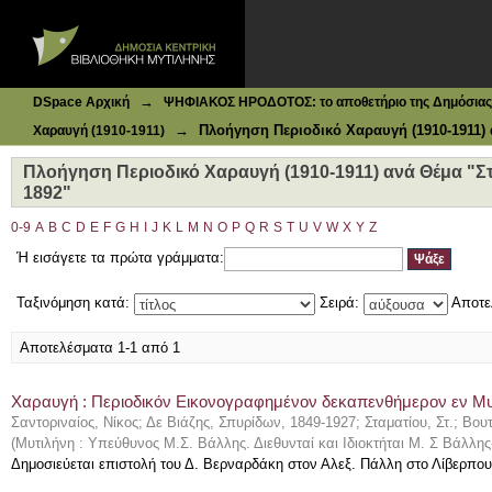
Ιδρυματικό Καταθετήριο DSpace
Πλοήγηση Περιοδικό Χαραυγή (1910-1911) ανά Θέμα "Στρ
→
DSpace Αρχική
ΨΗΦΙΑΚΟΣ ΗΡΟΔΟΤΟΣ: το αποθετήριο της Δημόσιας 
→
Πλοήγηση Περιοδικό Χαραυγή (1910-1911)
Χαραυγή (1910-1911)
Πλοήγηση Περιοδικό Χαραυγή (1910-1911) ανά Θέμα "Στ
1892"
0-9
A
B
C
D
E
F
G
H
I
J
K
L
M
N
O
P
Q
R
S
T
U
V
W
X
Y
Z
Ή εισάγετε τα πρώτα γράμματα:
Ταξινόμηση κατά:
Σειρά:
Αποτε
Αποτελέσματα 1-1 από 1
Χαραυγή : Περιοδικόν Εικονογραφημένον δεκαπενθήμερον εν Μυτι
Σαντοριναίος, Νίκος
;
Δε Βιάζης, Σπυρίδων, 1849-1927
;
Σταματίου, Στ.
;
Βουτ
(
Μυτιλήνη : Υπεύθυνος Μ.Σ. Βάλλης. Διεθυνταί και Ιδιοκτήται Μ. Σ Βάλλη
Δημοσιεύεται επιστολή του Δ. Βερναρδάκη στον Αλεξ. Πάλλη στο Λίβερπο