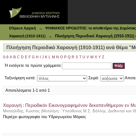
Ιδρυματικό Καταθετήριο DSpace
Πλοήγηση Περιοδικό Χαραυγή (1910-1911) ανά Θέμα "Μό
→
DSpace Αρχική
ΨΗΦΙΑΚΟΣ ΗΡΟΔΟΤΟΣ: το αποθετήριο της Δημόσιας 
→
Πλοήγηση Περιοδικό Χαραυγή (1910-1911)
Χαραυγή (1910-1911)
Πλοήγηση Περιοδικό Χαραυγή (1910-1911) ανά Θέμα "Μ
0-9
A
B
C
D
E
F
G
H
I
J
K
L
M
N
O
P
Q
R
S
T
U
V
W
X
Y
Z
Ή εισάγετε τα πρώτα γράμματα:
Ταξινόμηση κατά:
Σειρά:
Αποτε
Αποτελέσματα 1-1 από 1
Χαραυγή : Περιοδικόν Εικονογραφημένον δεκαπενθήμερον εν Μυτι
Μισαηλίδης, Κώστας
(
Μυτιλήνη : Υπεύθυνος Μ.Σ. Βάλλης. Διεθυνταί και Ι
Περιέχει φωτογραφία του Υδραγωγείου Μόριας