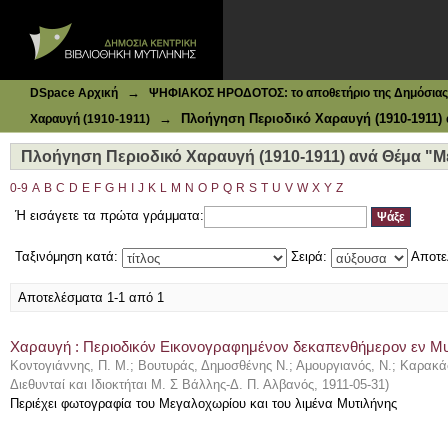
Ιδρυματικό Καταθετήριο DSpace
Πλοήγηση Περιοδικό Χαραυγή (1910-1911) ανά Θέμα "Με
→
DSpace Αρχική
ΨΗΦΙΑΚΟΣ ΗΡΟΔΟΤΟΣ: το αποθετήριο της Δημόσιας 
→
Πλοήγηση Περιοδικό Χαραυγή (1910-1911)
Χαραυγή (1910-1911)
Πλοήγηση Περιοδικό Χαραυγή (1910-1911) ανά Θέμα "Μ
0-9
A
B
C
D
E
F
G
H
I
J
K
L
M
N
O
P
Q
R
S
T
U
V
W
X
Y
Z
Ή εισάγετε τα πρώτα γράμματα:
Ταξινόμηση κατά:
Σειρά:
Αποτε
Αποτελέσματα 1-1 από 1
Χαραυγή : Περιοδικόν Εικονογραφημένον δεκαπενθήμερον εν Μυτι
Κοντογιάννης, Π. Μ.
;
Βουτυράς, Δημοσθένης Ν.
;
Αμουργιανός, Ν.
;
Καρακάσ
Διεθυνταί και Ιδιοκτήται Μ. Σ Βάλλης-Δ. Π. Αλβανός
,
1911-05-31
)
Περιέχει φωτογραφία του Μεγαλοχωρίου και του λιμένα Μυτιλήνης