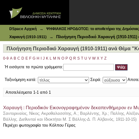
Ιδρυματικό Καταθετήριο DSpace
Πλοήγηση Περιοδικό Χαραυγή (1910-1911) ανά Θέμα "Κό
→
DSpace Αρχική
ΨΗΦΙΑΚΟΣ ΗΡΟΔΟΤΟΣ: το αποθετήριο της Δημόσιας 
→
Πλοήγηση Περιοδικό Χαραυγή (1910-1911)
Χαραυγή (1910-1911)
Πλοήγηση Περιοδικό Χαραυγή (1910-1911) ανά Θέμα "
0-9
A
B
C
D
E
F
G
H
I
J
K
L
M
N
O
P
Q
R
S
T
U
V
W
X
Y
Z
Ή εισάγετε τα πρώτα γράμματα:
Ταξινόμηση κατά:
Σειρά:
Αποτε
Αποτελέσματα 1-1 από 1
Χαραυγή : Περιοδικόν Εικονογραφημένον δεκαπενθήμερον εν Μυτι
Σαντοριναίος, Νίκος
;
Ακροθαλασσίτης, Α.
;
Βαρλέντης, Χρ.
;
Παλλης, Αλέξαν
Βάλλης. Διεθυνταί και Ιδιοκτήται Μ. Σ Βάλλης-Δ. Π. Αλβανός
,
1911-10-15
)
Περιέχει φωτογραφία του Κόλπου Γέρας