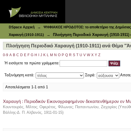
Ιδρυματικό Καταθετήριο DSpace
Πλοήγηση Περιοδικό Χαραυγή (1910-1911) ανά Θέμα "Άντ
→
DSpace Αρχική
ΨΗΦΙΑΚΟΣ ΗΡΟΔΟΤΟΣ: το αποθετήριο της Δημόσιας 
→
Πλοήγηση Περιοδικό Χαραυγή (1910-1911)
Χαραυγή (1910-1911)
Πλοήγηση Περιοδικό Χαραυγή (1910-1911) ανά Θέμα "Ά
0-9
A
B
C
D
E
F
G
H
I
J
K
L
M
N
O
P
Q
R
S
T
U
V
W
X
Y
Z
Ή εισάγετε τα πρώτα γράμματα:
Ταξινόμηση κατά:
Σειρά:
Αποτε
Αποτελέσματα 1-1 από 1
Χαραυγή : Περιοδικόν Εικονογραφημένον δεκαπενθήμερον εν Μυτι
Κουντουράς, Μίλτος
;
Οφερέτος, Φίλωνας
;
Παπαντωνίου, Ζαχαρίας
(
Υπεύθυ
Βάλλης-Δ. Π. Αλβανός
,
1911-01-15
)