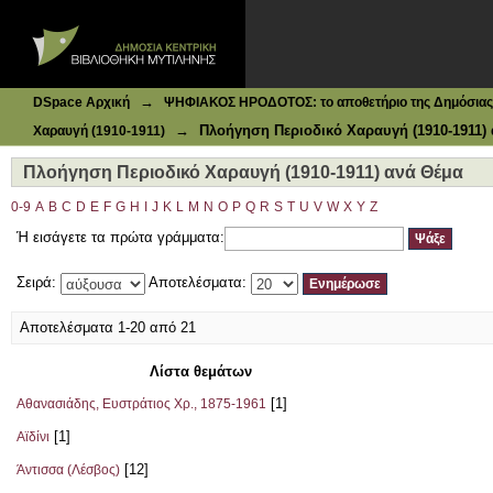
Ιδρυματικό Καταθετήριο DSpace
Πλοήγηση Περιοδικό Χαραυγή (1910-1911) ανά Θέμα
→
DSpace Αρχική
ΨΗΦΙΑΚΟΣ ΗΡΟΔΟΤΟΣ: το αποθετήριο της Δημόσιας 
→
Πλοήγηση Περιοδικό Χαραυγή (1910-1911)
Χαραυγή (1910-1911)
Πλοήγηση Περιοδικό Χαραυγή (1910-1911) ανά Θέμα
0-9
A
B
C
D
E
F
G
H
I
J
K
L
M
N
O
P
Q
R
S
T
U
V
W
X
Y
Z
Ή εισάγετε τα πρώτα γράμματα:
Σειρά:
Αποτελέσματα:
Αποτελέσματα 1-20 από 21
Λίστα θεμάτων
[1]
Αθανασιάδης, Ευστράτιος Χρ., 1875-1961
[1]
Αϊδίνι
[12]
Άντισσα (Λέσβος)