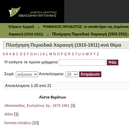
Ιδρυματικό Καταθετήριο DSpace
Πλοήγηση Περιοδικό Χαραυγή (1910-1911) ανά Θέμα
→
DSpace Αρχική
ΨΗΦΙΑΚΟΣ ΗΡΟΔΟΤΟΣ: το αποθετήριο της Δημόσιας 
→
Πλοήγηση Περιοδικό Χαραυγή (1910-1911)
Χαραυγή (1910-1911)
Πλοήγηση Περιοδικό Χαραυγή (1910-1911) ανά Θέμα
0-9
A
B
C
D
E
F
G
H
I
J
K
L
M
N
O
P
Q
R
S
T
U
V
W
X
Y
Z
Ή εισάγετε τα πρώτα γράμματα:
Σειρά:
Αποτελέσματα:
Αποτελέσματα 1-20 από 21
Λίστα θεμάτων
[1]
Αθανασιάδης, Ευστράτιος Χρ., 1875-1961
[1]
Αϊδίνι
[12]
Άντισσα (Λέσβος)