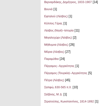
[14]
Βερναρδάκης, Δημήτριος, 1833-1907
[1]
Βουνά
[1]
Εφταλού (Λέσβος)
[1]
Κόλπος Γέρας
[11]
Λέσβος (Νησί)--Ιστορία
[2]
Μεγαλοχώρι (Λέσβος)
[26]
Μήθυμνα (Λέσβος)
[27]
Μόρια (Λέσβος)
[24]
Παραμύθια
[1]
Πέργαμος--Αρχαιότητες
[5]
Πέργαμος (Τουρκία)--Αρχαιότητες
[45]
Πέτρα (Λέσβος)
[10]
Σαπφώ, 630-565 π.Χ.
[1]
Σεϊζάνης, Μ. Δ.
[1]
Στρατούλης, Κωνσταντίνος, 1814-1892