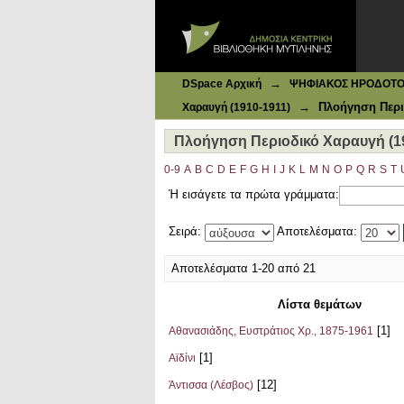
Ιδρυματικό Καταθετήριο DSpace
Πλοήγηση Περιοδικό Χαραυγή (191
→
DSpace Αρχική
ΨΗΦΙΑΚΟΣ ΗΡΟΔΟΤΟΣ: 
→
Πλοήγηση Περι
Χαραυγή (1910-1911)
Πλοήγηση Περιοδικό Χαραυγή (1
0-9
A
B
C
D
E
F
G
H
I
J
K
L
M
N
O
P
Q
R
S
T
Ή εισάγετε τα πρώτα γράμματα:
Σειρά:
Αποτελέσματα:
Αποτελέσματα 1-20 από 21
Λίστα θεμάτων
[1]
Αθανασιάδης, Ευστράτιος Χρ., 1875-1961
[1]
Αϊδίνι
[12]
Άντισσα (Λέσβος)