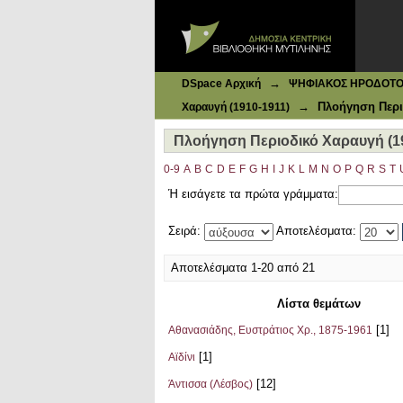
Ιδρυματικό Καταθετήριο DSpace
Πλοήγηση Περιοδικό Χαραυγή (191
→
DSpace Αρχική
ΨΗΦΙΑΚΟΣ ΗΡΟΔΟΤΟΣ: 
→
Πλοήγηση Περι
Χαραυγή (1910-1911)
Πλοήγηση Περιοδικό Χαραυγή (1
0-9
A
B
C
D
E
F
G
H
I
J
K
L
M
N
O
P
Q
R
S
T
Ή εισάγετε τα πρώτα γράμματα:
Σειρά:
Αποτελέσματα:
Αποτελέσματα 1-20 από 21
Λίστα θεμάτων
[1]
Αθανασιάδης, Ευστράτιος Χρ., 1875-1961
[1]
Αϊδίνι
[12]
Άντισσα (Λέσβος)