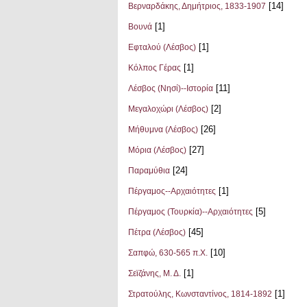
[14]
Βερναρδάκης, Δημήτριος, 1833-1907
[1]
Βουνά
[1]
Εφταλού (Λέσβος)
[1]
Κόλπος Γέρας
[11]
Λέσβος (Νησί)--Ιστορία
[2]
Μεγαλοχώρι (Λέσβος)
[26]
Μήθυμνα (Λέσβος)
[27]
Μόρια (Λέσβος)
[24]
Παραμύθια
[1]
Πέργαμος--Αρχαιότητες
[5]
Πέργαμος (Τουρκία)--Αρχαιότητες
[45]
Πέτρα (Λέσβος)
[10]
Σαπφώ, 630-565 π.Χ.
[1]
Σεϊζάνης, Μ. Δ.
[1]
Στρατούλης, Κωνσταντίνος, 1814-1892