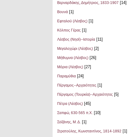
[14]
Βερναρδάκης, Δημήτριος, 1833-1907
[1]
Βουνά
[1]
Εφταλού (Λέσβος)
[1]
Κόλπος Γέρας
[11]
Λέσβος (Νησί)--Ιστορία
[2]
Μεγαλοχώρι (Λέσβος)
[26]
Μήθυμνα (Λέσβος)
[27]
Μόρια (Λέσβος)
[24]
Παραμύθια
[1]
Πέργαμος--Αρχαιότητες
[5]
Πέργαμος (Τουρκία)--Αρχαιότητες
[45]
Πέτρα (Λέσβος)
[10]
Σαπφώ, 630-565 π.Χ.
[1]
Σεϊζάνης, Μ. Δ.
[1]
Στρατούλης, Κωνσταντίνος, 1814-1892