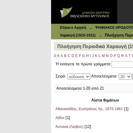
Ιδρυματικό Καταθετήριο DSpace
Πλοήγηση Περιοδικό Χαραυγή (191
→
DSpace Αρχική
ΨΗΦΙΑΚΟΣ ΗΡΟΔΟΤΟΣ: 
→
Πλοήγηση Περι
Χαραυγή (1910-1911)
Πλοήγηση Περιοδικό Χαραυγή (1
0-9
A
B
C
D
E
F
G
H
I
J
K
L
M
N
O
P
Q
R
S
T
Ή εισάγετε τα πρώτα γράμματα:
Σειρά:
Αποτελέσματα:
Αποτελέσματα 1-20 από 21
Λίστα θεμάτων
[1]
Αθανασιάδης, Ευστράτιος Χρ., 1875-1961
[1]
Αϊδίνι
[12]
Άντισσα (Λέσβος)