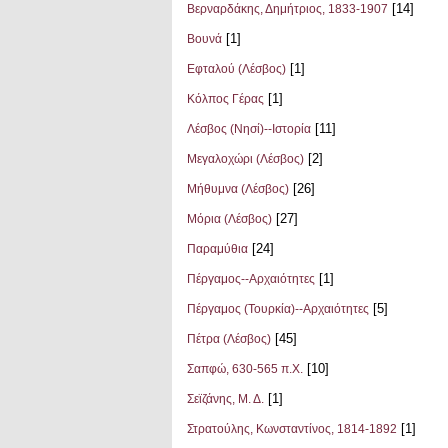
[14]
Βερναρδάκης, Δημήτριος, 1833-1907
[1]
Βουνά
[1]
Εφταλού (Λέσβος)
[1]
Κόλπος Γέρας
[11]
Λέσβος (Νησί)--Ιστορία
[2]
Μεγαλοχώρι (Λέσβος)
[26]
Μήθυμνα (Λέσβος)
[27]
Μόρια (Λέσβος)
[24]
Παραμύθια
[1]
Πέργαμος--Αρχαιότητες
[5]
Πέργαμος (Τουρκία)--Αρχαιότητες
[45]
Πέτρα (Λέσβος)
[10]
Σαπφώ, 630-565 π.Χ.
[1]
Σεϊζάνης, Μ. Δ.
[1]
Στρατούλης, Κωνσταντίνος, 1814-1892