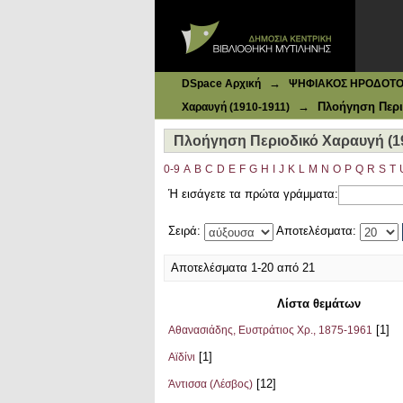
Ιδρυματικό Καταθετήριο DSpace
Πλοήγηση Περιοδικό Χαραυγή (191
→
DSpace Αρχική
ΨΗΦΙΑΚΟΣ ΗΡΟΔΟΤΟΣ: 
→
Πλοήγηση Περι
Χαραυγή (1910-1911)
Πλοήγηση Περιοδικό Χαραυγή (1
0-9
A
B
C
D
E
F
G
H
I
J
K
L
M
N
O
P
Q
R
S
T
Ή εισάγετε τα πρώτα γράμματα:
Σειρά:
Αποτελέσματα:
Αποτελέσματα 1-20 από 21
Λίστα θεμάτων
[1]
Αθανασιάδης, Ευστράτιος Χρ., 1875-1961
[1]
Αϊδίνι
[12]
Άντισσα (Λέσβος)