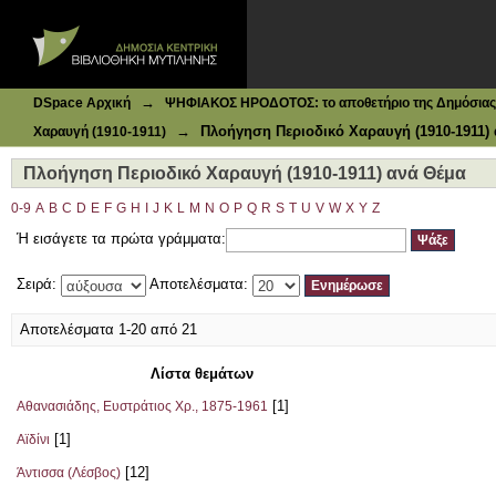
Ιδρυματικό Καταθετήριο DSpace
Πλοήγηση Περιοδικό Χαραυγή (1910-1911) ανά Θέμα
→
DSpace Αρχική
ΨΗΦΙΑΚΟΣ ΗΡΟΔΟΤΟΣ: το αποθετήριο της Δημόσιας 
→
Πλοήγηση Περιοδικό Χαραυγή (1910-1911)
Χαραυγή (1910-1911)
Πλοήγηση Περιοδικό Χαραυγή (1910-1911) ανά Θέμα
0-9
A
B
C
D
E
F
G
H
I
J
K
L
M
N
O
P
Q
R
S
T
U
V
W
X
Y
Z
Ή εισάγετε τα πρώτα γράμματα:
Σειρά:
Αποτελέσματα:
Αποτελέσματα 1-20 από 21
Λίστα θεμάτων
[1]
Αθανασιάδης, Ευστράτιος Χρ., 1875-1961
[1]
Αϊδίνι
[12]
Άντισσα (Λέσβος)