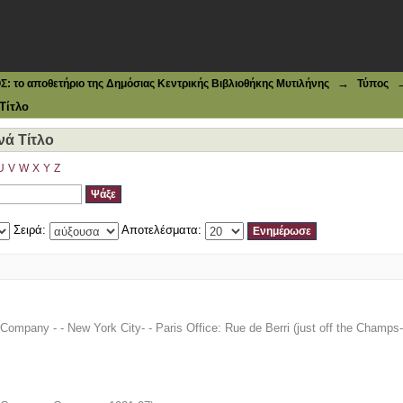
ά Τίτλο
→
το αποθετήριο της Δημόσιας Κεντρικής Βιβλιοθήκης Μυτιλήνης
Τύπος
Τίτλο
νά Τίτλο
U
V
W
X
Y
Z
Σειρά:
Αποτελέσματα:
Company - - New York City- - Paris Office: Rue de Berri (just off the Champs-