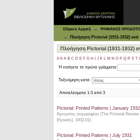
Ιδρυματικό Καταθετήριο DSpace
Πλοήγηση Pictorial (1931-1932) αν
→
DSpace Αρχική
ΨΗΦΙΑΚΟΣ ΗΡΟΔΟΤΟΣ: 
→
Πλοήγηση Pictorial (1931-1932) ανά 
Πλοήγηση Pictorial (1931-1932) α
0-9
A
B
C
D
E
F
G
H
I
J
K
L
M
N
O
P
Q
R
S
T
Ή εισάγετε τα πρώτα γράμματα:
Ταξινόμηση κατά:
Αποτελέσματα 1-3 από 3
Pictorial: Printed Patterns | January 1932
Άγνωστος συγγραφέας
(
The Pictorial Review 
Elysees)
,
1932-01
)
Pictorial: Printed Patterns | July 1931