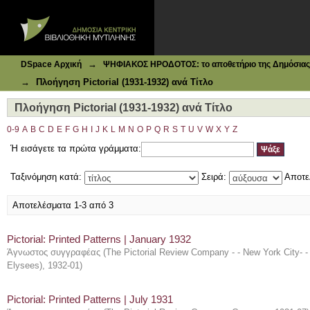
Ιδρυματικό Καταθετήριο DSpace
Πλοήγηση Pictorial (1931-1932) ανά Τίτλο
→
DSpace Αρχική
ΨΗΦΙΑΚΟΣ ΗΡΟΔΟΤΟΣ: το αποθετήριο της Δημόσιας 
→
Πλοήγηση Pictorial (1931-1932) ανά Τίτλο
Πλοήγηση Pictorial (1931-1932) ανά Τίτλο
0-9
A
B
C
D
E
F
G
H
I
J
K
L
M
N
O
P
Q
R
S
T
U
V
W
X
Y
Z
Ή εισάγετε τα πρώτα γράμματα:
Ταξινόμηση κατά:
Σειρά:
Αποτε
Αποτελέσματα 1-3 από 3
Pictorial: Printed Patterns | January 1932
Άγνωστος συγγραφέας
(
The Pictorial Review Company - - New York City- - 
Elysees)
,
1932-01
)
Pictorial: Printed Patterns | July 1931