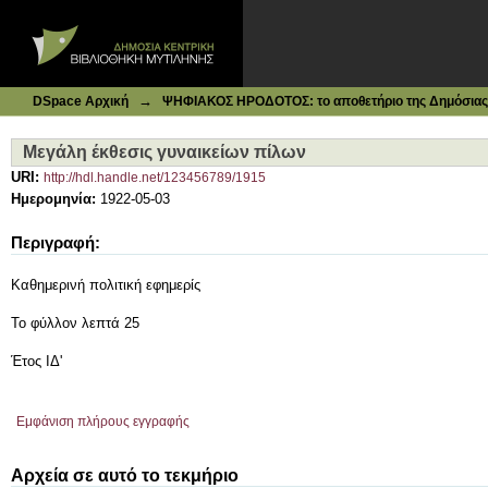
Ιδρυματικό Καταθετήριο DSpace
Μεγάλη έκθεσις γυναικείων πίλων
→
DSpace Αρχική
ΨΗΦΙΑΚΟΣ ΗΡΟΔΟΤΟΣ: το αποθετήριο της Δημόσιας 
Μεγάλη έκθεσις γυναικείων πίλων
URI:
http://hdl.handle.net/123456789/1915
Ημερομηνία:
1922-05-03
Περιγραφή:
Καθημερινή πολιτική εφημερίς
Το φύλλον λεπτά 25
Έτος ΙΔ'
Εμφάνιση πλήρους εγγραφής
Αρχεία σε αυτό το τεκμήριο