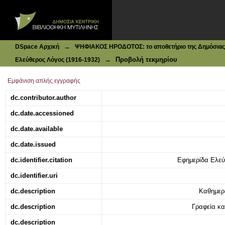
Ιδρυματικό Καταθετήριο DSpace
Φλέγοντα ζητήματα : Η Ελκά, της Ελκάς, ώ Εκλά!
→
DSpace Αρχική
ΨΗΦΙΑΚΟΣ ΗΡΟΔΟΤΟΣ: το αποθετήριο της Δημόσιας 
→
Προβολή τεκμηρίου
Ελεύθερος Λόγος (1916-1932)
Εμφάνιση απλής εγγραφής
dc.contributor.author
dc.date.accessioned
dc.date.available
dc.date.issued
dc.identifier.citation
Εφημερίδα Ελεύθ
dc.identifier.uri
dc.description
Καθημερ
dc.description
Γραφεία κα
dc.description