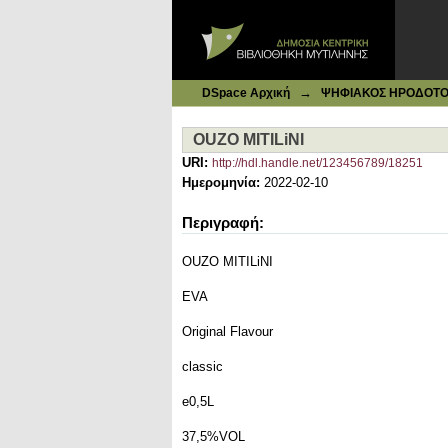
Ιδρυματικό Καταθετήριο DSpace
OUZO MITILiNI
→
DSpace Αρχική
ΨΗΦΙΑΚΟΣ ΗΡΟΔΟΤΟΣ: 
OUZO MITILiNI
URI:
http://hdl.handle.net/123456789/18251
Ημερομηνία:
2022-02-10
Περιγραφή:
OUZO MITILiNI
EVA
Original Flavour
classic
e0,5L
37,5%VOL