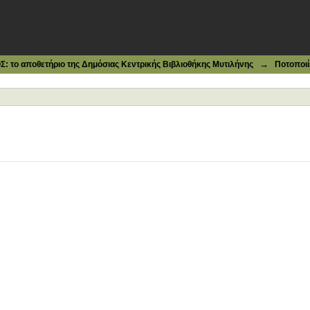
→
το αποθετήριο της Δημόσιας Κεντρικής Βιβλιοθήκης Μυτιλήνης
Ποτοποιί