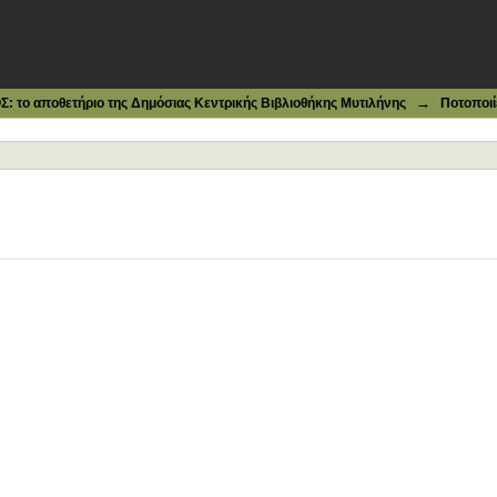
→
το αποθετήριο της Δημόσιας Κεντρικής Βιβλιοθήκης Μυτιλήνης
Ποτοποιί