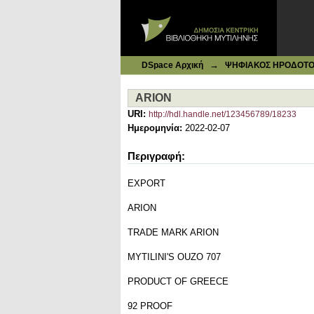
Ιδρυματικό Καταθετήριο DSpace
ARION
→
DSpace Αρχική
ΨΗΦΙΑΚΟΣ ΗΡΟΔΟΤΟΣ: 
ARION
URI:
http://hdl.handle.net/123456789/18233
Ημερομηνία:
2022-02-07
Περιγραφή:
EXPORT
ARION
TRADE MARK ARION
MYTILINI'S OUZO 707
PRODUCT OF GREECE
92 PROOF