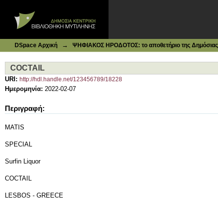
Ιδρυματικό Καταθετήριο DSpace
COCTAIL
→
DSpace Αρχική
ΨΗΦΙΑΚΟΣ ΗΡΟΔΟΤΟΣ: το αποθετήριο της Δημόσιας 
COCTAIL
URI:
http://hdl.handle.net/123456789/18228
Ημερομηνία:
2022-02-07
Περιγραφή:
MATIS
SPECIAL
Surfin Liquor
COCTAIL
LESBOS - GREECE