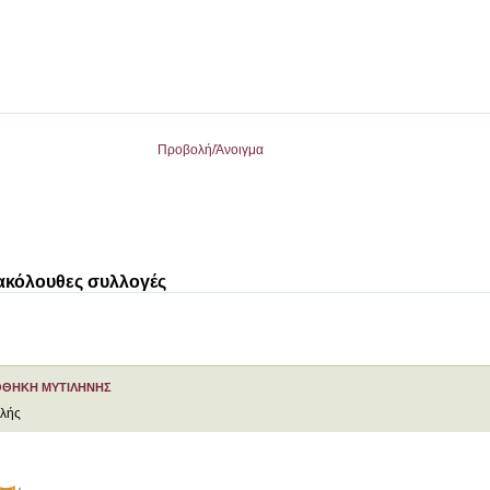
Προβολή/
Άνοιγμα
 ακόλουθες συλλογές
ΟΘΗΚΗ ΜΥΤΙΛΗΝΗΣ
ελής