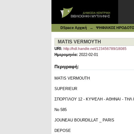
Ιδρυματικό Καταθετήριο DSpace
MATIS VERMOYTH
→
DSpace Αρχική
ΨΗΦΙΑΚΟΣ ΗΡΟΔΟΤΟΣ: 
MATIS VERMOYTH
URI:
http://hdl.handle.net/123456789/18085
Ημερομηνία:
2022-02-01
Περιγραφή:
MATIS VERMOUTH
SUPERIEUR
ΣΠΟΡΓΙΛΟΥ 12 - ΚΥΨΕΛΗ - ΑΘΗΝΑΙ - ΤΗΛ 
Νο 585
JOUNEAU BOURDILLAT _ PARIS
DEPOSE