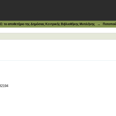
→
το αποθετήριο της Δημόσιας Κεντρικής Βιβλιοθήκης Μυτιλήνης
Ποτοποιί
82194