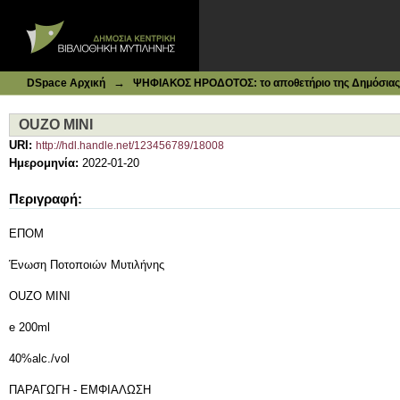
Ιδρυματικό Καταθετήριο DSpace
OUZO MINI
→
DSpace Αρχική
ΨΗΦΙΑΚΟΣ ΗΡΟΔΟΤΟΣ: το αποθετήριο της Δημόσιας 
OUZO MINI
URI:
http://hdl.handle.net/123456789/18008
Ημερομηνία:
2022-01-20
Περιγραφή:
ΕΠΟΜ
Ένωση Ποτοποιών Μυτιλήνης
OUZO MINI
e 200ml
40%alc./vol
ΠΑΡΑΓΩΓΗ - ΕΜΦΙΑΛΩΣΗ