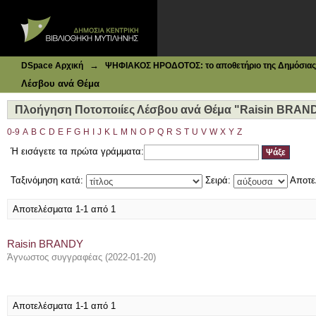
Ιδρυματικό Καταθετήριο DSpace
Πλοήγηση Ποτοποιίες Λέσβου ανά Θέμα "Raisin BRAND
→
DSpace Αρχική
ΨΗΦΙΑΚΟΣ ΗΡΟΔΟΤΟΣ: το αποθετήριο της Δημόσιας 
Λέσβου ανά Θέμα
Πλοήγηση Ποτοποιίες Λέσβου ανά Θέμα "Raisin BRAN
0-9
A
B
C
D
E
F
G
H
I
J
K
L
M
N
O
P
Q
R
S
T
U
V
W
X
Y
Z
Ή εισάγετε τα πρώτα γράμματα:
Ταξινόμηση κατά:
Σειρά:
Αποτε
Αποτελέσματα 1-1 από 1
Raisin BRANDY
Άγνωστος συγγραφέας
(
2022-01-20
)
Αποτελέσματα 1-1 από 1