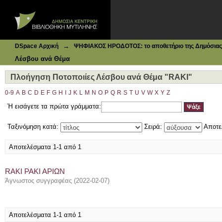
Ιδρυματικό Καταθετήριο DSpace
Πλοήγηση Ποτοποιίες Λέσβου ανά Θέμα "RAKI"
→
DSpace Αρχική
ΨΗΦΙΑΚΟΣ ΗΡΟΔΟΤΟΣ: το αποθετήριο της Δημόσιας 
Λέσβου ανά Θέμα
Πλοήγηση Ποτοποιίες Λέσβου ανά Θέμα "RAKI"
0-9
A
B
C
D
E
F
G
H
I
J
K
L
M
N
O
P
Q
R
S
T
U
V
W
X
Y
Z
Ή εισάγετε τα πρώτα γράμματα:
Ταξινόμηση κατά:
Σειρά:
Αποτε
Αποτελέσματα 1-1 από 1
RAKI ΡΑΚΙ ΑΡΙΩΝ
Άγνωστος συγγραφέας
(
2022-02-07
)
Αποτελέσματα 1-1 από 1