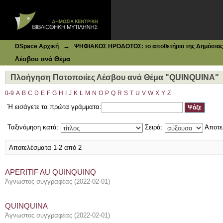
Ιδρυματικό Καταθετήριο DSpace
Πλοήγηση Ποτοποιίες Λέσβου ανά Θέμα "QUINQUINA"
→
DSpace Αρχική
ΨΗΦΙΑΚΟΣ ΗΡΟΔΟΤΟΣ: το αποθετήριο της Δημόσιας 
Λέσβου ανά Θέμα
Πλοήγηση Ποτοποιίες Λέσβου ανά Θέμα "QUINQUINA"
0-9
A
B
C
D
E
F
G
H
I
J
K
L
M
N
O
P
Q
R
S
T
U
V
W
X
Y
Z
Ή εισάγετε τα πρώτα γράμματα:
Ταξινόμηση κατά:
Σειρά:
Αποτε
Αποτελέσματα 1-2 από 2
APERITIF AU QUINQUINQ
Άγνωστος συγγραφέας
(
2022-02-01
)
QUINQUINA
Άγνωστος συγγραφέας
(
2022-02-01
)