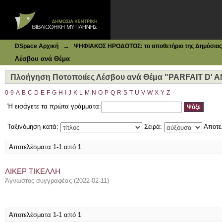
Ιδρυματικό Καταθετήριο DSpace
Πλοήγηση Ποτοποιίες Λέσβου ανά Θέμα "PARFAIT D' A
→
DSpace Αρχική
ΨΗΦΙΑΚΟΣ ΗΡΟΔΟΤΟΣ: το αποθετήριο της Δημόσιας 
Λέσβου ανά Θέμα
Πλοήγηση Ποτοποιίες Λέσβου ανά Θέμα "PARFAIT D' 
0-9
A
B
C
D
E
F
G
H
I
J
K
L
M
N
O
P
Q
R
S
T
U
V
W
X
Y
Z
Ή εισάγετε τα πρώτα γράμματα:
Ταξινόμηση κατά:
Σειρά:
Αποτε
Αποτελέσματα 1-1 από 1
ΛΙΚΕΡ ΤΙΚΕΛΛΗ
Άγνωστος συγγραφέας
(
2022-02-11
)
Αποτελέσματα 1-1 από 1