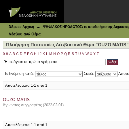
Ιδρυματικό Καταθετήριο DSpace
Πλοήγηση Ποτοποιίες Λέσβου ανά Θέμα "OUZO MATIS"
→
DSpace Αρχική
ΨΗΦΙΑΚΟΣ ΗΡΟΔΟΤΟΣ: το αποθετήριο της Δημόσιας 
Λέσβου ανά Θέμα
Πλοήγηση Ποτοποιίες Λέσβου ανά Θέμα "OUZO MATIS"
0-9
A
B
C
D
E
F
G
H
I
J
K
L
M
N
O
P
Q
R
S
T
U
V
W
X
Y
Z
Ή εισάγετε τα πρώτα γράμματα:
Ταξινόμηση κατά:
Σειρά:
Αποτε
Αποτελέσματα 1-1 από 1
OUZO MATIS
Άγνωστος συγγραφέας
(
2022-02-01
)
Αποτελέσματα 1-1 από 1