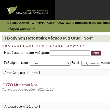
Ιδρυματικό Καταθετήριο DSpace
Πλοήγηση Ποτοποιίες Λέσβου ανά Θέμα "No4"
→
DSpace Αρχική
ΨΗΦΙΑΚΟΣ ΗΡΟΔΟΤΟΣ: το αποθετήριο της Δημόσιας 
Λέσβου ανά Θέμα
Πλοήγηση Ποτοποιίες Λέσβου ανά Θέμα "No4"
0-9
A
B
C
D
E
F
G
H
I
J
K
L
M
N
O
P
Q
R
S
T
U
V
W
X
Y
Z
Ή εισάγετε τα πρώτα γράμματα:
Ταξινόμηση κατά:
Σειρά:
Αποτε
Αποτελέσματα 1-1 από 1
ΟΥΖΟ Μυτιληνιό Νο4
Άγνωστος συγγραφέας
(
2022-01-20
)
Αποτελέσματα 1-1 από 1