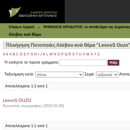
Ιδρυματικό Καταθετήριο DSpace
Πλοήγηση Ποτοποιίες Λέσβου ανά Θέμα "LesvoS Ouzo"
→
DSpace Αρχική
ΨΗΦΙΑΚΟΣ ΗΡΟΔΟΤΟΣ: το αποθετήριο της Δημόσιας 
Λέσβου ανά Θέμα
Πλοήγηση Ποτοποιίες Λέσβου ανά Θέμα "LesvoS Ouzo
0-9
A
B
C
D
E
F
G
H
I
J
K
L
M
N
O
P
Q
R
S
T
U
V
W
X
Y
Z
Ή εισάγετε τα πρώτα γράμματα:
Ταξινόμηση κατά:
Σειρά:
Αποτε
Αποτελέσματα 1-1 από 1
LesvoS OUZO
Άγνωστος συγγραφέας
(
2022-01-05
)
Αποτελέσματα 1-1 από 1