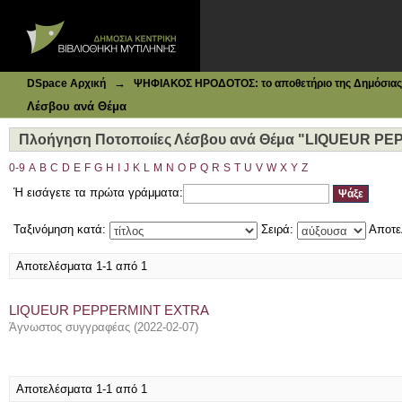
Ιδρυματικό Καταθετήριο DSpace
Πλοήγηση Ποτοποιίες Λέσβου ανά Θέμα "LIQUEUR PE
→
DSpace Αρχική
ΨΗΦΙΑΚΟΣ ΗΡΟΔΟΤΟΣ: το αποθετήριο της Δημόσιας 
Λέσβου ανά Θέμα
Πλοήγηση Ποτοποιίες Λέσβου ανά Θέμα "LIQUEUR P
0-9
A
B
C
D
E
F
G
H
I
J
K
L
M
N
O
P
Q
R
S
T
U
V
W
X
Y
Z
Ή εισάγετε τα πρώτα γράμματα:
Ταξινόμηση κατά:
Σειρά:
Αποτε
Αποτελέσματα 1-1 από 1
LIQUEUR PEPPERMINT EXTRA
Άγνωστος συγγραφέας
(
2022-02-07
)
Αποτελέσματα 1-1 από 1