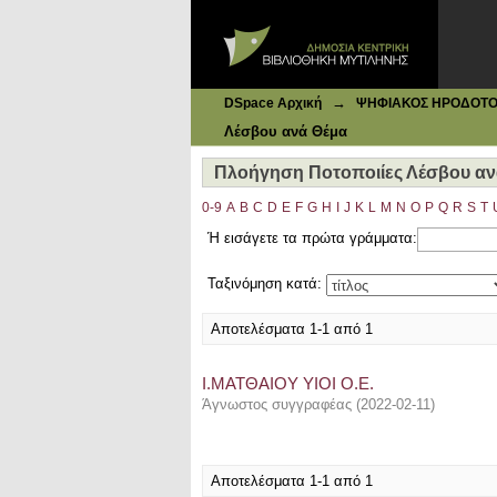
Ιδρυματικό Καταθετήριο DSpace
Πλοήγηση Ποτοποιίες Λέσβου ανά
→
DSpace Αρχική
ΨΗΦΙΑΚΟΣ ΗΡΟΔΟΤΟΣ: 
Λέσβου ανά Θέμα
Πλοήγηση Ποτοποιίες Λέσβου αν
0-9
A
B
C
D
E
F
G
H
I
J
K
L
M
N
O
P
Q
R
S
T
Ή εισάγετε τα πρώτα γράμματα:
Ταξινόμηση κατά:
Αποτελέσματα 1-1 από 1
Ι.ΜΑΤΘΑΙΟΥ ΥΙΟΙ Ο.Ε.
Άγνωστος συγγραφέας
(
2022-02-11
)
Αποτελέσματα 1-1 από 1