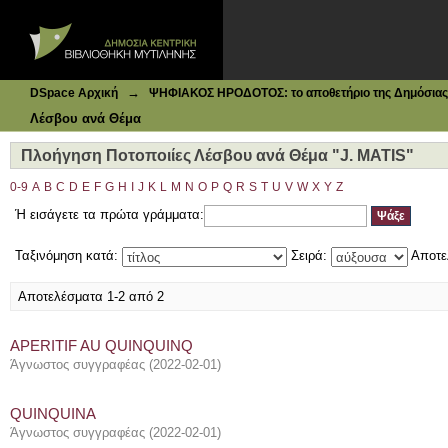
Ιδρυματικό Καταθετήριο DSpace
Πλοήγηση Ποτοποιίες Λέσβου ανά Θέμα "J. MATIS"
→
DSpace Αρχική
ΨΗΦΙΑΚΟΣ ΗΡΟΔΟΤΟΣ: το αποθετήριο της Δημόσιας 
Λέσβου ανά Θέμα
Πλοήγηση Ποτοποιίες Λέσβου ανά Θέμα "J. MATIS"
0-9
A
B
C
D
E
F
G
H
I
J
K
L
M
N
O
P
Q
R
S
T
U
V
W
X
Y
Z
Ή εισάγετε τα πρώτα γράμματα:
Ταξινόμηση κατά:
Σειρά:
Αποτε
Αποτελέσματα 1-2 από 2
APERITIF AU QUINQUINQ
Άγνωστος συγγραφέας
(
2022-02-01
)
QUINQUINA
Άγνωστος συγγραφέας
(
2022-02-01
)