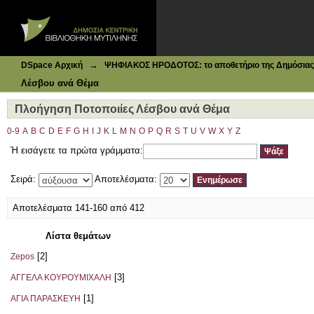
Ιδρυματικό Καταθετήριο DSpace
Πλοήγηση Ποτοποιίες Λέσβου ανά Θέμα
→
DSpace Αρχική
ΨΗΦΙΑΚΟΣ ΗΡΟΔΟΤΟΣ: το αποθετήριο της Δημόσιας 
Λέσβου ανά Θέμα
Πλοήγηση Ποτοποιίες Λέσβου ανά Θέμα
0-9
A
B
C
D
E
F
G
H
I
J
K
L
M
N
O
P
Q
R
S
T
U
V
W
X
Y
Z
Ή εισάγετε τα πρώτα γράμματα:
Σειρά:
Αποτελέσματα:
Αποτελέσματα 141-160 από 412
Λίστα θεμάτων
[2]
Zepos
[3]
ΑΓΓΕΛΑ ΚΟΥΡΟΥΜΙΧΑΛΗ
[1]
ΑΓΙΑ ΠΑΡΑΣΚΕΥΗ