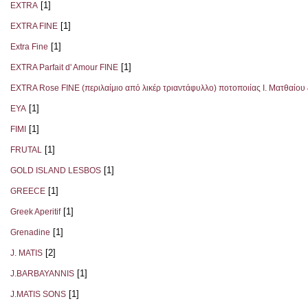
[1]
EXTRA
[1]
EXTRA FINE
[1]
Extra Fine
[1]
EXTRA Parfait d' Amour FINE
EXTRA Rose FINE (περιλαίμιο από λικέρ τριαντάφυλλο) ποτοποιίας Ι. Ματθαίου 
[1]
EYA
[1]
FIMI
[1]
FRUTAL
[1]
GOLD ISLAND LESBOS
[1]
GREECE
[1]
Greek Aperitif
[1]
Grenadine
[2]
J. MATIS
[1]
J.BARBAYANNIS
[1]
J.MATIS SONS