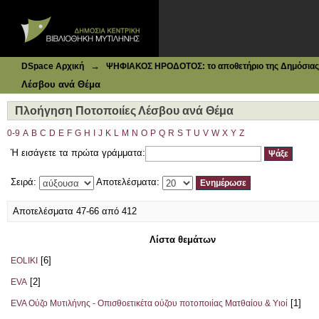
Ιδρυματικό Καταθετήριο DSpace
Πλοήγηση Ποτοποιίες Λέσβου ανά Θέμα
→
DSpace Αρχική
ΨΗΦΙΑΚΟΣ ΗΡΟΔΟΤΟΣ: το αποθετήριο της Δημόσιας 
Λέσβου ανά Θέμα
Πλοήγηση Ποτοποιίες Λέσβου ανά Θέμα
0-9
A
B
C
D
E
F
G
H
I
J
K
L
M
N
O
P
Q
R
S
T
U
V
W
X
Y
Z
Ή εισάγετε τα πρώτα γράμματα:
Σειρά:
Αποτελέσματα:
Αποτελέσματα 47-66 από 412
Λίστα θεμάτων
[6]
EOLIKI
[2]
EVA
[1]
EVA Ούζο Μυτιλήνης - Οπισθοετικέτα ούζου ποτοποιίας Ματθαίου & Υιοί