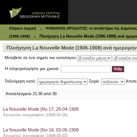
Ιδρυματικό Καταθετήριο DSpace
Πλοήγηση La Nouvelle Mode (1906-1908) ανά ημερομηνί
→
DSpace Αρχική
ΨΗΦΙΑΚΟΣ ΗΡΟΔΟΤΟΣ: το αποθετήριο της Δημόσιας 
→
Πλοήγηση La Nouvelle Mode (1906-1908) ανά ημερ
(1906-1908)
Πλοήγηση La Nouvelle Mode (1906-1908) ανά ημερομην
Μεταβείτε σε ένα σημείο του καταλόγου:
Ή πληκτρολογήστε μια χρονιά:
Ταξινόμηση κατά:
Σειρά:
Αποτε
Αποτελέσματα 21-30 από 30
La Nouvelle Mode |Νο 17, 26-04-1908
Άγνωστος συγγραφέας
(
1908-04-26
)
La Nouvelle Mode |Νο 18, 03-05-1908
Άγνωστος συγγραφέας
(
1908-05-03
)