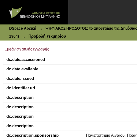
Ιδρυματικό Καταθετήριο DSpace
Wiener Mode |Heft. 7, 01-01-1904
→
DSpace Αρχική
ΨΗΦΙΑΚΟΣ ΗΡΟΔΟΤΟΣ: το αποθετήριο της Δημόσιας 
→
Προβολή τεκμηρίου
1904)
Εμφάνιση απλής εγγραφής
dc.date.accessioned
dc.date.available
dc.date.issued
dc.identifier.uri
dc.description
dc.description
dc.description
dc.description
dc.description.sponsorship
Πανεπιστήμιο Αιγαίου. Πρακ