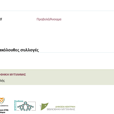
df
Προβολή/
Άνοιγμα
 ακόλουθες συλλογές
ΟΘΗΚΗ ΜΥΤΙΛΗΝΗΣ
ελής