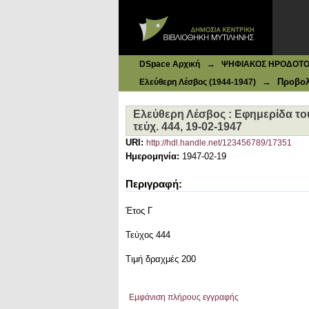
Ιδρυματικό Καταθετήριο DSpace
Ελεύθερη Λέσβος : Εφημερίδα του
→
DSpace Αρχική
ΨΗΦΙΑΚΟΣ ΗΡΟΔΟΤΟΣ: 
→
Προβολ
Ελεύθερη Λέσβος (1944-1947)
Ελεύθερη Λέσβος : Εφημερίδα τ
τεύχ. 444, 19-02-1947
URI:
http://hdl.handle.net/123456789/17351
Ημερομηνία:
1947-02-19
Περιγραφή:
Έτος Γ
Τεύχος 444
Τιμή δραχμές 200
Εμφάνιση πλήρους εγγραφής