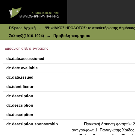
Ιδρυματικό Καταθετήριο DSpace
Σάλπιγξ : Πρωινή Πολιτική Εφημερίς |τεύχ. (;), 09-02-1912
→
DSpace Αρχική
ΨΗΦΙΑΚΟΣ ΗΡΟΔΟΤΟΣ: το αποθετήριο της Δημόσιας 
→
Προβολή τεκμηρίου
Σάλπιγξ (1910-1924)
Εμφάνιση απλής εγγραφής
dc.date.accessioned
dc.date.available
dc.date.issued
dc.identifier.uri
dc.description
dc.description
dc.description
dc.description.sponsorship
Πρακτική άσκηση φοιτητών 
αντιγράφων: 1. Παναγιώτης Χάιδος