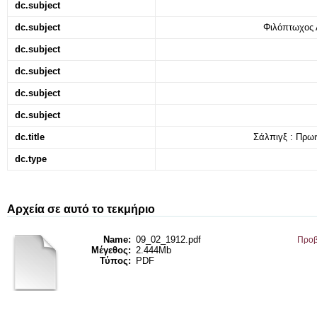
dc.subject
dc.subject
Φιλόπτωχος 
dc.subject
dc.subject
dc.subject
dc.subject
dc.title
Σάλπιγξ : Πρωιν
dc.type
Αρχεία σε αυτό το τεκμήριο
Name:
09_02_1912.pdf
Προβ
Μέγεθος:
2.444Mb
Τύπος:
PDF