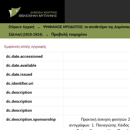
Ιδρυματικό Καταθετήριο DSpace
Σάλπιγξ : Πρωινή Πολιτική Εφημερίς |τεύχ. 481, 28-02-191
→
DSpace Αρχική
ΨΗΦΙΑΚΟΣ ΗΡΟΔΟΤΟΣ: το αποθετήριο της Δημόσιας 
→
Προβολή τεκμηρίου
Σάλπιγξ (1910-1924)
Εμφάνιση απλής εγγραφής
dc.date.accessioned
dc.date.available
dc.date.issued
dc.identifier.uri
dc.description
dc.description
dc.description
dc.description.sponsorship
Πρακτική άσκηση φοιτητών 
αντιγράφων: 1. Παναγιώτης Χάιδος