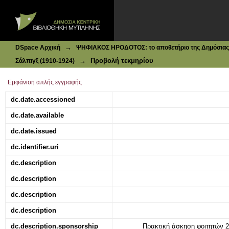
Ιδρυματικό Καταθετήριο DSpace
Σάλπιγξ : Πρωινή Πολιτική Εφημερίς |τεύχ. 447, 18-02-191
→
DSpace Αρχική
ΨΗΦΙΑΚΟΣ ΗΡΟΔΟΤΟΣ: το αποθετήριο της Δημόσιας 
→
Προβολή τεκμηρίου
Σάλπιγξ (1910-1924)
Εμφάνιση απλής εγγραφής
dc.date.accessioned
dc.date.available
dc.date.issued
dc.identifier.uri
dc.description
dc.description
dc.description
dc.description
dc.description.sponsorship
Πρακτική άσκηση φοιτητών 