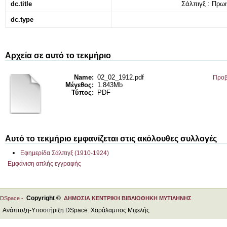
dc.title
Σάλπιγξ : Πρωιν
dc.type
Αρχεία σε αυτό το τεκμήριο
Name:
02_02_1912.pdf
Προβ
Μέγεθος:
1.843Mb
Τύπος:
PDF
Αυτό το τεκμήριο εμφανίζεται στις ακόλουθες συλλογές
Εφημερίδα Σάλπιγξ (1910-1924)
Εμφάνιση απλής εγγραφής
Copyright ©
DSpace -
ΔΗΜΟΣΙΑ ΚΕΝΤΡΙΚΗ ΒΙΒΛΙΟΘΗΚΗ ΜΥΤΙΛΗΝΗΣ
Ανάπτυξη-Υποστήριξη DSpace: Χαράλαμπος Μιχελής