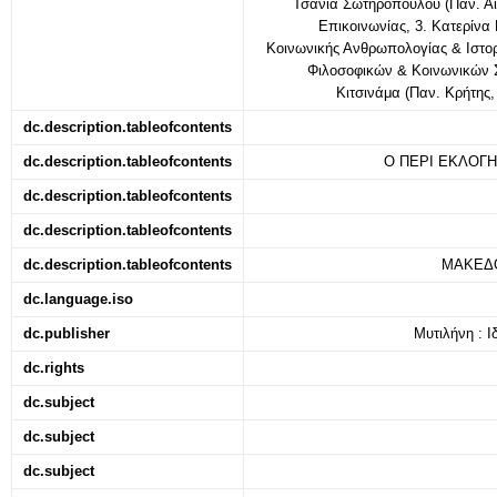
Τσάνια Σωτηροπούλου (Παν. Αιγ
Επικοινωνίας, 3. Κατερίνα
Κοινωνικής Ανθρωπολογίας & Ιστορί
Φιλοσοφικών & Κοινωνικών 
Κιτσινάμα (Παν. Κρήτης
dc.description.tableofcontents
dc.description.tableofcontents
Ο ΠΕΡΙ ΕΚΛΟΓΗΣ
dc.description.tableofcontents
dc.description.tableofcontents
dc.description.tableofcontents
ΜΑΚΕΔΟΝ
dc.language.iso
dc.publisher
Μυτιλήνη : Ι
dc.rights
dc.subject
dc.subject
dc.subject