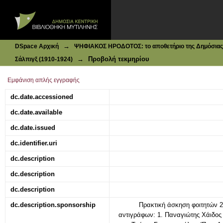
Ιδρυματικό Καταθετήριο DSpace
Σάλπιγξ : Πρωινή Πολιτική Εφημερίς |τεύχ. (;), 02-02-1912
→
DSpace Αρχική
ΨΗΦΙΑΚΟΣ ΗΡΟΔΟΤΟΣ: το αποθετήριο της Δημόσιας 
→
Προβολή τεκμηρίου
Σάλπιγξ (1910-1924)
Εμφάνιση απλής εγγραφής
dc.date.accessioned
dc.date.available
dc.date.issued
dc.identifier.uri
dc.description
dc.description
dc.description
dc.description.sponsorship
Πρακτική άσκηση φοιτητών 
αντιγράφων: 1. Παναγιώτης Χάιδος