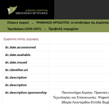
Ιδρυματικό Καταθετήριο DSpace
Ταχυδρόμος : Ελευθερία - Δημοκρατία - Κοινωνική Δικαιοσ
→
DSpace Αρχική
ΨΗΦΙΑΚΟΣ ΗΡΟΔΟΤΟΣ: το αποθετήριο της Δημόσιας 
→
Προβολή τεκμηρίου
Ταχυδρόμος (1930-1957)
Εμφάνιση απλής εγγραφής
dc.date.accessioned
dc.date.available
dc.date.issued
dc.identifier.uri
dc.description
dc.description
dc.description.sponsorship
Πανεπιστήμιο Αιγαίου. Πρακτική 
Τεχνολογίας και Επικοινωνίας: Ψηφι
(Μαρία Λεονταρίδου-Ελπίδα Βερ