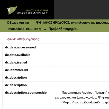
Ιδρυματικό Καταθετήριο DSpace
Ταχυδρόμος : Ελευθερία - Δημοκρατία - Κοινωνική Δικαιοσ
→
DSpace Αρχική
ΨΗΦΙΑΚΟΣ ΗΡΟΔΟΤΟΣ: το αποθετήριο της Δημόσιας 
→
Προβολή τεκμηρίου
Ταχυδρόμος (1930-1957)
Εμφάνιση απλής εγγραφής
dc.date.accessioned
dc.date.available
dc.date.issued
dc.identifier.uri
dc.description
dc.description
dc.description.sponsorship
Πανεπιστήμιο Αιγαίου. Πρακτική 
Τεχνολογίας και Επικοινωνίας: Ψηφι
(Μαρία Λεονταρίδου-Ελπίδα Βερ