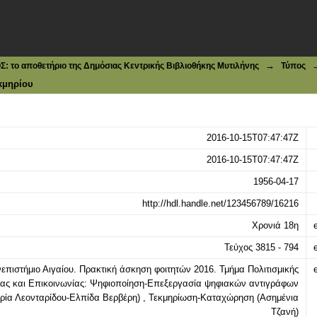
ία - Κοινωνική Δικαιοσύνη |τεύχ. 3815 - 794, 17-04-1956
→
το αποθετήριο της Δημόσιας Κεντρικής Βιβλιοθήκης Μυτιλήνης
Τύπος
κμηρίου
2016-10-15T07:47:47Z
2016-10-15T07:47:47Z
1956-04-17
http://hdl.handle.net/123456789/16216
Χρονιά 18η
e
Τεύχος 3815 - 794
e
επιστήμιο Αιγαίου. Πρακτική άσκηση φοιτητών 2016. Τμήμα Πολιτισμικής
e
ίας και Επικοινωνίας: Ψηφιοποίηση-Επεξεργασία ψηφιακών αντιγράφων
ρία Λεονταρίδου-Ελπίδα Βερβέρη) , Τεκμηρίωση-Καταχώρηση (Ασημένια
Τζανή)