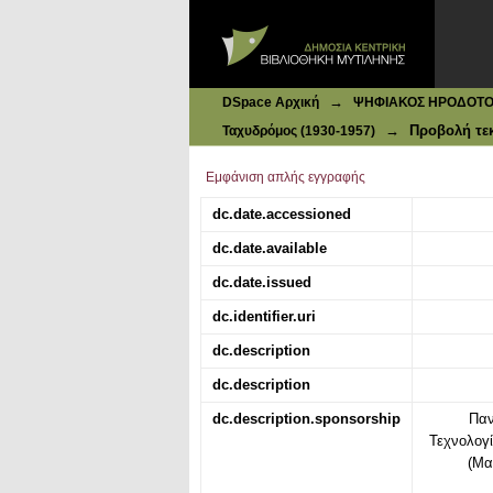
Ιδρυματικό Καταθετήριο DSpace
Ταχυδρόμος : Ελευθερία - Δημοκρατ
→
DSpace Αρχική
ΨΗΦΙΑΚΟΣ ΗΡΟΔΟΤΟΣ: 
→
Προβολή τε
Ταχυδρόμος (1930-1957)
Εμφάνιση απλής εγγραφής
dc.date.accessioned
dc.date.available
dc.date.issued
dc.identifier.uri
dc.description
dc.description
dc.description.sponsorship
Παν
Τεχνολογ
(Μα