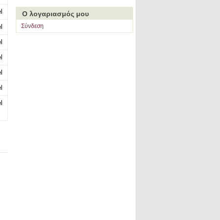
l
Ο λογαριασμός μου
Σύνδεση
l
l
l
l
l
l