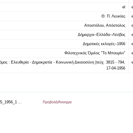
el
e
Θ. Π. Λευκίας
e
Αποστόλου, Απόστολος
e
Δήμαρχοι--Ελλάδα--Λέσβος
e
Δημοτικές εκλογές--1956
e
Φιλοτεχνικός Όμιλος "Το Μπουρίνι"
e
μος : Ελευθερία - Δημοκρατία - Κοινωνική Δικαιοσύνη |τεύχ. 3815 - 794,
e
17-04-1956
1956_1 ...
Προβολή/
Άνοιγμα