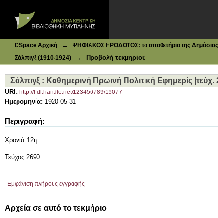
Ιδρυματικό Καταθετήριο DSpace
Σάλπιγξ : Καθημερινή Πρωινή Πολιτική Εφημερίς |τεύχ. 2
→
DSpace Αρχική
ΨΗΦΙΑΚΟΣ ΗΡΟΔΟΤΟΣ: το αποθετήριο της Δημόσιας 
→
Προβολή τεκμηρίου
Σάλπιγξ (1910-1924)
Σάλπιγξ : Καθημερινή Πρωινή Πολιτική Εφημερίς |τεύχ. 
URI:
http://hdl.handle.net/123456789/16077
Ημερομηνία:
1920-05-31
Περιγραφή:
Χρονιά 12η
Τεύχος 2690
Εμφάνιση πλήρους εγγραφής
Αρχεία σε αυτό το τεκμήριο