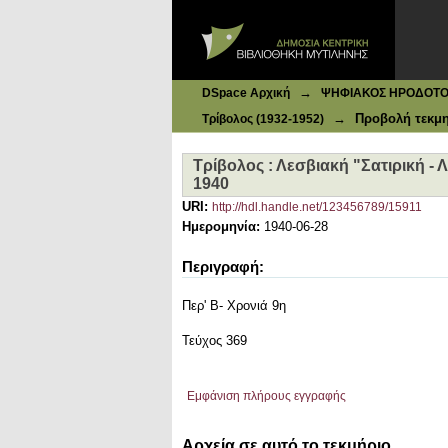
Ιδρυματικό Καταθετήριο DSpace
Τρίβολος : Λεσβιακή "Σατιρική - 
→
DSpace Αρχική
ΨΗΦΙΑΚΟΣ ΗΡΟΔΟΤΟΣ: 
→
Προβολή τεκμ
Τρίβολος (1932-1952)
Τρίβολος : Λεσβιακή "Σατιρική -
1940
URI:
http://hdl.handle.net/123456789/15911
Ημερομηνία:
1940-06-28
Περιγραφή:
Περ' Β- Χρονιά 9η
Τεύχος 369
Εμφάνιση πλήρους εγγραφής
Αρχεία σε αυτό το τεκμήριο