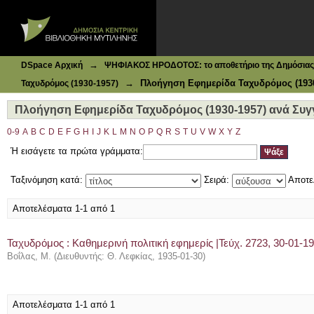
Ιδρυματικό Καταθετήριο DSpace
Πλοήγηση Εφημερίδα Ταχυδρόμος (1930-1957) ανά Συγγρ
→
DSpace Αρχική
ΨΗΦΙΑΚΟΣ ΗΡΟΔΟΤΟΣ: το αποθετήριο της Δημόσιας 
→
Πλοήγηση Εφημερίδα Ταχυδρόμος (1930
Ταχυδρόμος (1930-1957)
Πλοήγηση Εφημερίδα Ταχυδρόμος (1930-1957) ανά Συγγ
0-9
A
B
C
D
E
F
G
H
I
J
K
L
M
N
O
P
Q
R
S
T
U
V
W
X
Y
Z
Ή εισάγετε τα πρώτα γράμματα:
Ταξινόμηση κατά:
Σειρά:
Αποτε
Αποτελέσματα 1-1 από 1
Ταχυδρόμος : Καθημερινή πολιτική εφημερίς |Τεύχ. 2723, 30-01-1
Βοΐλας, Μ.
(
Διευθυντής: Θ. Λεφκίας
,
1935-01-30
)
Αποτελέσματα 1-1 από 1